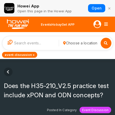
Howei App
×
Open
Open this page in the Howei App
Events
Hobay
Get APP
1
Choose a location
event-discussion ×
Does the H35-210_V2.5 practice test
include xPON and ODN concepts?
Posted In Category
Event Discussion