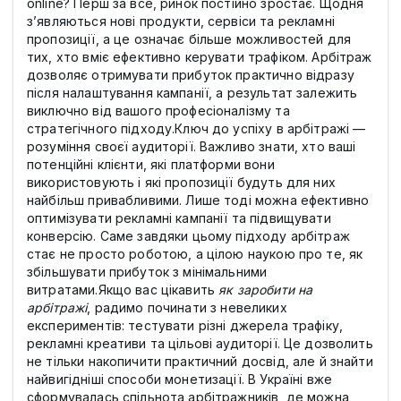
online? Перш за все, ринок постійно зростає. Щодня
з’являються нові продукти, сервіси та рекламні
пропозиції, а це означає більше можливостей для
тих, хто вміє ефективно керувати трафіком. Арбітраж
дозволяє отримувати прибуток практично відразу
після налаштування кампанії, а результат залежить
виключно від вашого професіоналізму та
стратегічного підходу.Ключ до успіху в арбітражі —
розуміння своєї аудиторії. Важливо знати, хто ваші
потенційні клієнти, які платформи вони
використовують і які пропозиції будуть для них
найбільш привабливими. Лише тоді можна ефективно
оптимізувати рекламні кампанії та підвищувати
конверсію. Саме завдяки цьому підходу арбітраж
стає не просто роботою, а цілою наукою про те, як
збільшувати прибуток з мінімальними
витратами.Якщо вас цікавить
як заробити на
арбітражі
, радимо починати з невеликих
експериментів: тестувати різні джерела трафіку,
рекламні креативи та цільові аудиторії. Це дозволить
не тільки накопичити практичний досвід, але й знайти
найвигідніші способи монетизації. В Україні вже
сформувалась спільнота арбітражників, де можна