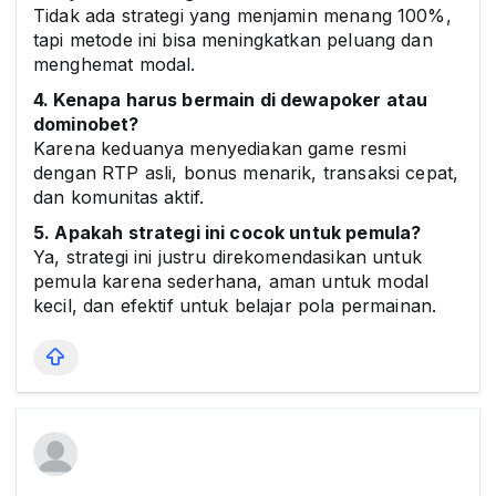
Tidak ada strategi yang menjamin menang 100%,
tapi metode ini bisa meningkatkan peluang dan
menghemat modal.
4. Kenapa harus bermain di dewapoker atau
dominobet?
Karena keduanya menyediakan game resmi
dengan RTP asli, bonus menarik, transaksi cepat,
dan komunitas aktif.
5. Apakah strategi ini cocok untuk pemula?
Ya, strategi ini justru direkomendasikan untuk
pemula karena sederhana, aman untuk modal
kecil, dan efektif untuk belajar pola permainan.