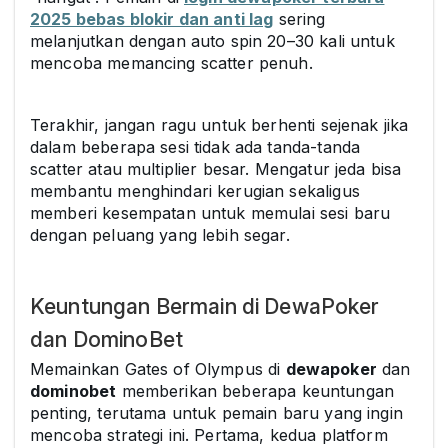
2025 bebas blokir dan anti lag
sering
melanjutkan dengan auto spin 20–30 kali untuk
mencoba memancing scatter penuh.
Terakhir, jangan ragu untuk berhenti sejenak jika
dalam beberapa sesi tidak ada tanda-tanda
scatter atau multiplier besar. Mengatur jeda bisa
membantu menghindari kerugian sekaligus
memberi kesempatan untuk memulai sesi baru
dengan peluang yang lebih segar.
Keuntungan Bermain di DewaPoker
dan DominoBet
Memainkan Gates of Olympus di
dewapoker
dan
dominobet
memberikan beberapa keuntungan
penting, terutama untuk pemain baru yang ingin
mencoba strategi ini. Pertama, kedua platform