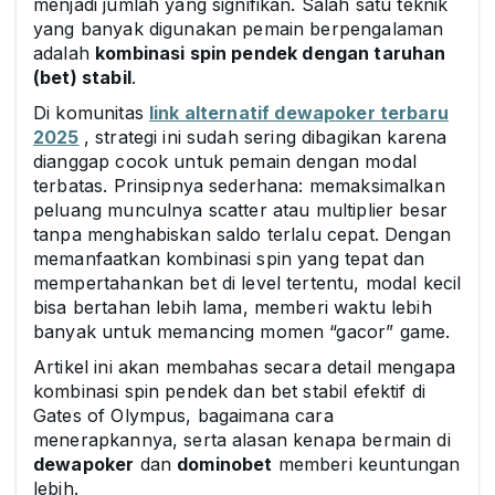
menjadi jumlah yang signifikan. Salah satu teknik
yang banyak digunakan pemain berpengalaman
adalah
kombinasi spin pendek dengan taruhan
(bet) stabil
.
Di komunitas
link alternatif dewapoker terbaru
2025
, strategi ini sudah sering dibagikan karena
dianggap cocok untuk pemain dengan modal
terbatas. Prinsipnya sederhana: memaksimalkan
peluang munculnya scatter atau multiplier besar
tanpa menghabiskan saldo terlalu cepat. Dengan
memanfaatkan kombinasi spin yang tepat dan
mempertahankan bet di level tertentu, modal kecil
bisa bertahan lebih lama, memberi waktu lebih
banyak untuk memancing momen “gacor” game.
Artikel ini akan membahas secara detail mengapa
kombinasi spin pendek dan bet stabil efektif di
Gates of Olympus, bagaimana cara
menerapkannya, serta alasan kenapa bermain di
dewapoker
dan
dominobet
memberi keuntungan
lebih.