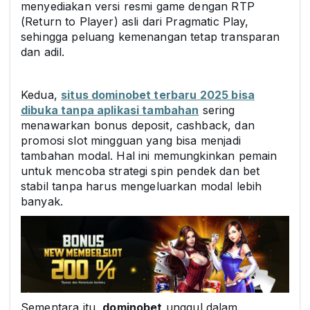
menyediakan versi resmi game dengan RTP
(Return to Player) asli dari Pragmatic Play,
sehingga peluang kemenangan tetap transparan
dan adil.
Kedua,
situs dominobet terbaru 2025 bisa
dibuka tanpa aplikasi tambahan
sering
menawarkan bonus deposit, cashback, dan
promosi slot mingguan yang bisa menjadi
tambahan modal. Hal ini memungkinkan pemain
untuk mencoba strategi spin pendek dan bet
stabil tanpa harus mengeluarkan modal lebih
banyak.
Sementara itu,
dominobet
unggul dalam