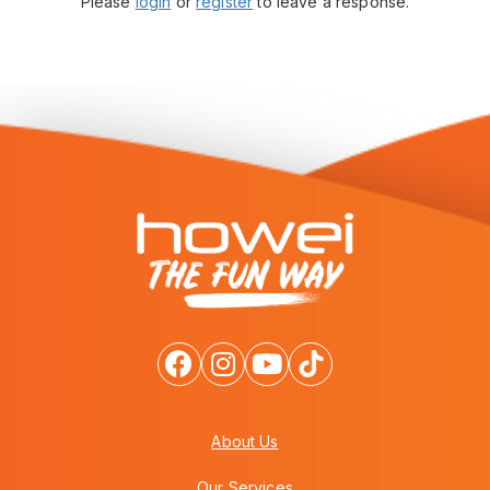
Please
login
or
register
to leave a response.
About Us
Our Services