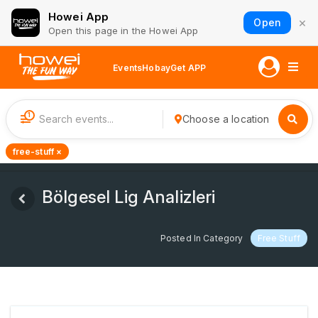
Howei App
×
Open
Open this page in the Howei App
Events
Hobay
Get APP
1
Choose a location
free-stuff ×
Bölgesel Lig Analizleri
Posted In Category
Free Stuff