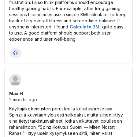
frustration. I also think platforms should encourage
healthy gaming habits. For example, after long gaming
sessions I sometimes use a simple BMI calculator to keep
track of my overall fitness and screen-time balance. If
anyone is interested, I found
Calculate BMI
quite easy
to use. A good platform should support both user
experience and user well-being.
Max Н
2 months ago
Käyttäjäkokemusten perusteella kotiutusprosessia
Spinzillä kuvataan yleisesti selkeäksi, mutta siihen liittyy
aina tietyt tarkistusvaiheet, jotka vaikuttavat lopulliseen
rahansiirtoon. “Spinz Kotiutus Suomi — Miten Nostat
Rahasi” liittyy usein kysymykseen siitä, miten varat