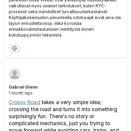
vaikuttavat myös sisäiset tarkistukset, kuten KYC-
prosessit sekä mahdolliset turvallisuustarkastukset.
Käyttäjäkokemusten perusteella odotusajat eivät aina ole
täysin ennustettavissa, mikä korostaa
ennakkovalmistautumisen merkitystä ennen
kotiutuspyynnön tekemistä.
Gabriel Glenn
1 month ago
Crossy Road
 takes a very simple idea; 
crossing the road and turns it into something 
surprisingly fun. There’s no story or 
complicated mechanics, just you trying to 
move forward while avoiding cars, trains, and 