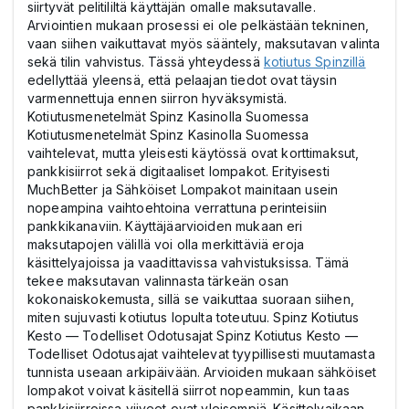
siirtyvät pelitililtä käyttäjän omalle maksutavalle.
Arviointien mukaan prosessi ei ole pelkästään tekninen,
vaan siihen vaikuttavat myös sääntely, maksutavan valinta
sekä tilin vahvistus. Tässä yhteydessä
kotiutus Spinzillä
edellyttää yleensä, että pelaajan tiedot ovat täysin
varmennettuja ennen siirron hyväksymistä.
Kotiutusmenetelmät Spinz Kasinolla Suomessa
Kotiutusmenetelmät Spinz Kasinolla Suomessa
vaihtelevat, mutta yleisesti käytössä ovat korttimaksut,
pankkisiirrot sekä digitaaliset lompakot. Erityisesti
MuchBetter ja Sähköiset Lompakot mainitaan usein
nopeampina vaihtoehtoina verrattuna perinteisiin
pankkikanaviin. Käyttäjäarvioiden mukaan eri
maksutapojen välillä voi olla merkittäviä eroja
käsittelyajoissa ja vaadittavissa vahvistuksissa. Tämä
tekee maksutavan valinnasta tärkeän osan
kokonaiskokemusta, sillä se vaikuttaa suoraan siihen,
miten sujuvasti kotiutus lopulta toteutuu. Spinz Kotiutus
Kesto — Todelliset Odotusajat Spinz Kotiutus Kesto —
Todelliset Odotusajat vaihtelevat tyypillisesti muutamasta
tunnista useaan arkipäivään. Arvioiden mukaan sähköiset
lompakot voivat käsitellä siirrot nopeammin, kun taas
pankkisiirroissa viiveet ovat yleisempiä. Käsittelyaikaan