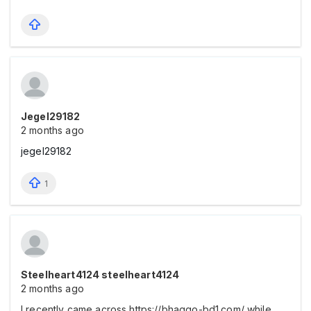
Jegel29182
2 months ago
jegel29182
1
Steelheart4124 steelheart4124
2 months ago
I recently came across https://bhaggo-bd1.com/ while