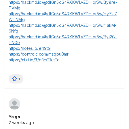
https://hackmd.io/@dfGn5dS4RXKWLvZDHIqr5w/By8re-
TVMe
https://hackmd.io/@dfGn5dS4RXKWLvZDHIqr5w/HyZUZ
WTNMg
https://hackmd.io/@dfGn5dS4RXKWLvZDHIqr5w/r1akM-
6Nfg
https://hackmd.io/@dfGn5dS4RXKWLvZDHIqr5w/Byi2G-
TNGe
https://notes.io/e49tG
https://controlc.com/msqpu0mr
https://ctxt.io/3/q3rsTAcEg
1
Ya go
2 weeks ago