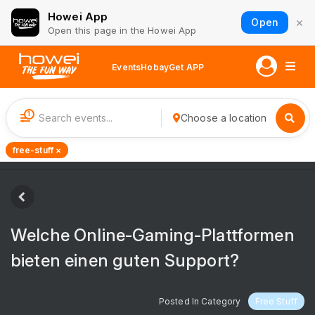
Howei App
×
Open
Open this page in the Howei App
Events
Hobay
Get APP
1
Choose a location
free-stuff ×
Welche Online-Gaming-Plattformen
bieten einen guten Support?
Posted In Category
Free Stuff