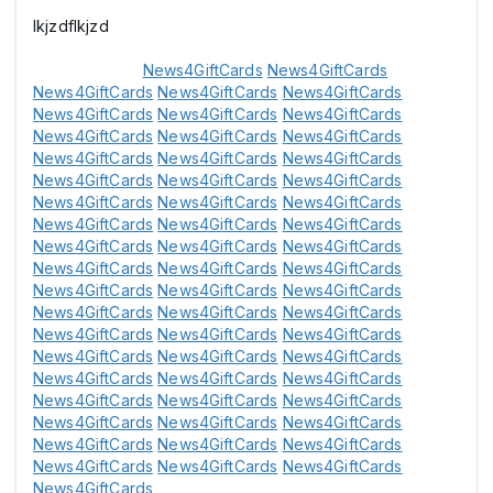
lkjzdflkjzd
News4GiftCards
News4GiftCards
News4GiftCards
News4GiftCards
News4GiftCards
News4GiftCards
News4GiftCards
News4GiftCards
News4GiftCards
News4GiftCards
News4GiftCards
News4GiftCards
News4GiftCards
News4GiftCards
News4GiftCards
News4GiftCards
News4GiftCards
News4GiftCards
News4GiftCards
News4GiftCards
News4GiftCards
News4GiftCards
News4GiftCards
News4GiftCards
News4GiftCards
News4GiftCards
News4GiftCards
News4GiftCards
News4GiftCards
News4GiftCards
News4GiftCards
News4GiftCards
News4GiftCards
News4GiftCards
News4GiftCards
News4GiftCards
News4GiftCards
News4GiftCards
News4GiftCards
News4GiftCards
News4GiftCards
News4GiftCards
News4GiftCards
News4GiftCards
News4GiftCards
News4GiftCards
News4GiftCards
News4GiftCards
News4GiftCards
News4GiftCards
News4GiftCards
News4GiftCards
News4GiftCards
News4GiftCards
News4GiftCards
News4GiftCards
News4GiftCards