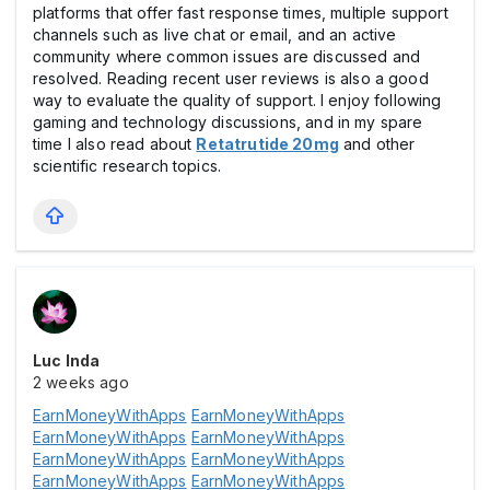
platforms that offer fast response times, multiple support
channels such as live chat or email, and an active
community where common issues are discussed and
resolved. Reading recent user reviews is also a good
way to evaluate the quality of support. I enjoy following
gaming and technology discussions, and in my spare
time I also read about
Retatrutide 20mg
and other
scientific research topics.
Luc Inda
2 weeks ago
EarnMoneyWithApps
EarnMoneyWithApps
EarnMoneyWithApps
EarnMoneyWithApps
EarnMoneyWithApps
EarnMoneyWithApps
EarnMoneyWithApps
EarnMoneyWithApps