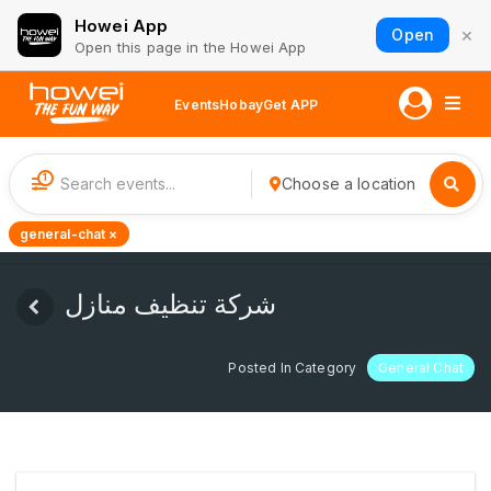
Howei App
×
Open
Open this page in the Howei App
Events
Hobay
Get APP
1
Choose a location
general-chat ×
شركة تنظيف منازل
Posted In Category
General Chat