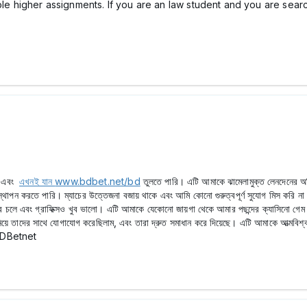
able higher assignments. If you are an law student and you are sear
রি এবং
এখনই যান
www.bdbet.net/bd
তুলতে পারি। এটি আমাকে ঝামেলামুক্ত লেনদেনের অভ
াপন করতে পারি। ম্যাচের উত্তেজনা বজায় থাকে এবং আমি কোনো গুরুত্বপূর্ণ সুযোগ মিস করি না
ণভাবে চলে এবং গ্রাফিক্সও খুব ভালো। এটি আমাকে যেকোনো জায়গা থেকে আমার পছন্দের ক্যাসিনো
য়ে তাদের সাথে যোগাযোগ করেছিলাম, এবং তারা দ্রুত সমাধান করে দিয়েছে। এটি আমাকে আত্মবিশ্
য BDBetnet