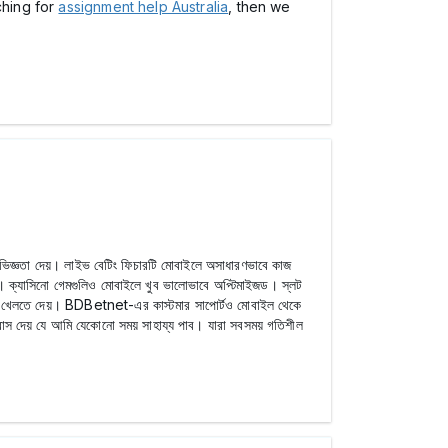
ching for
assignment help Australia
, then we
িজ্ঞতা দেয়। লাইভ বেটিং ফিচারটি মোবাইলে অসাধারণভাবে কাজ
। ক্যাসিনো গেমগুলিও মোবাইলে খুব ভালোভাবে অপ্টিমাইজড। স্লট
 গেম খেলতে দেয়। BDBetnet-এর কাস্টমার সাপোর্টও মোবাইল থেকে
বাস দেয় যে আমি যেকোনো সময় সাহায্য পাব। যারা সবসময় গতিশীল