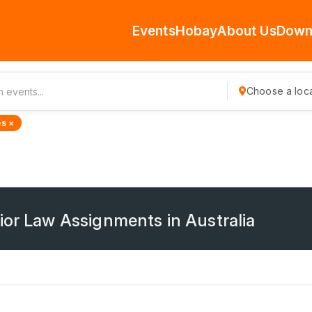
Events
Hobay
About Us
Down
Choose a loca
s ×
ior Law Assignments in Australia