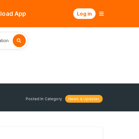
load App
Log in
tion
Posted In Category
News & Updates