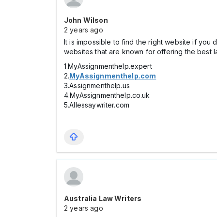
John Wilson
2 years ago
It is impossible to find the right website if yo
websites that are known for offering the best l
1.MyAssignmenthelp.expert
2.
MyAssignmenthelp.com
3.Assignmenthelp.us
4.MyAssignmenthelp.co.uk
5.Allessaywriter.com
Australia Law Writers
2 years ago