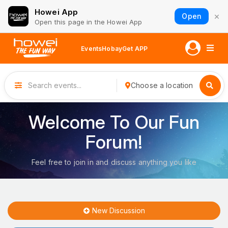
Howei App
×
Open
Open this page in the Howei App
Events
Hobay
Get APP
Choose a location
Welcome To Our Fun
Forum!
Feel free to join in and discuss anything you like
New Discussion