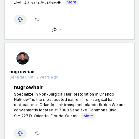
وموافق عليها من قبل السل�...
More
nugrowhair
General Chat . 2 years ago
nugrowhair
Specialize in Non-Surgical Hair Restoration in Orlando
NuGrow™ is the most trusted name in non-surgical hair
restoration in Orlando. hair transplant orlando florida We are
conveniently located at 7300 Sandlake Commons Blvd,
Ste 227 D, Orlando, Florida. Our mi...
More