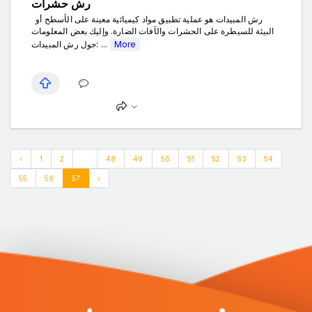
رش حشرات
رش المبيدات هو عملية تطبيق مواد كيميائية معينة على الأسطح أو
البيئة للسيطرة على الحشرات والآفات الضارة. وإليك بعض المعلومات
حول رش المبيدات: ...
More
‹
1
2
...
48
49
50
51
52
53
54
55
56
57
›