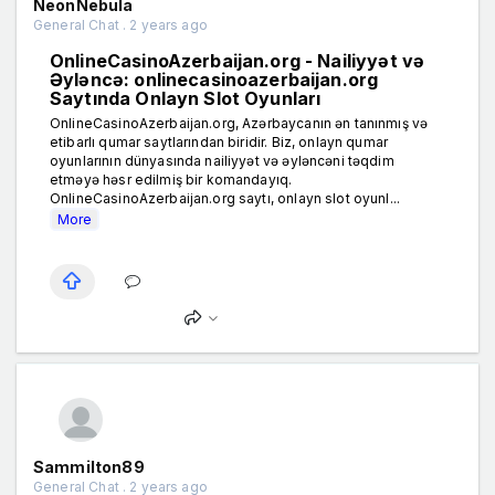
NeonNebula
General Chat . 2 years ago
OnlineCasinoAzerbaijan.org - Nailiyyət və
Əyləncə: onlinecasinoazerbaijan.org
Saytında Onlayn Slot Oyunları
OnlineCasinoAzerbaijan.org, Azərbaycanın ən tanınmış və
etibarlı qumar saytlarından biridir. Biz, onlayn qumar
oyunlarının dünyasında nailiyyət və əyləncəni təqdim
etməyə həsr edilmiş bir komandayıq.
OnlineCasinoAzerbaijan.org saytı, onlayn slot oyunl...
More
Sammilton89
General Chat . 2 years ago