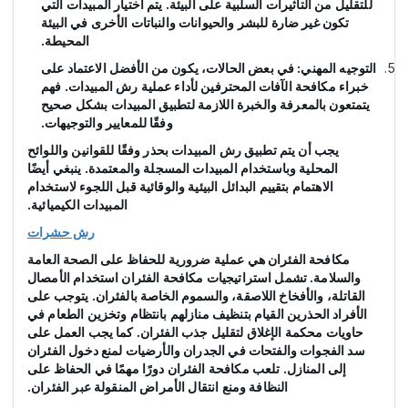
للتقليل من التأثيرات السلبية على البيئة. يتم اختيار المبيدات التي
تكون غير ضارة للبشر والحيوانات والنباتات الأخرى في البيئة
المحيطة.
التوجيه المهني: في بعض الحالات، يكون من الأفضل الاعتماد على
خبراء مكافحة الآفات المحترفين لأداء عملية رش المبيدات. فهم
يتمتعون بالمعرفة والخبرة اللازمة لتطبيق المبيدات بشكل صحيح
وفقًا للمعايير والتوجيهات.
يجب أن يتم تطبيق رش المبيدات بحذر وفقًا للقوانين واللوائح
المحلية وباستخدام المبيدات المسجلة والمعتمدة. ينبغي أيضًا
الاهتمام بتقييم البدائل البيئية والوقائية قبل اللجوء لاستخدام
المبيدات الكيميائية.
رش حشرات
مكافحة الفئران هي عملية ضرورية للحفاظ على الصحة العامة
والسلامة. تشمل استراتيجيات مكافحة الفئران استخدام الأمصال
القاتلة، والأفخاخ اللاصقة، والسموم الخاصة بالفئران. يتوجب على
الأفراد الحذرين القيام بتنظيف منازلهم بانتظام وتخزين الطعام في
حاويات محكمة الإغلاق لتقليل جذب الفئران. كما يجب العمل على
سد الفجوات والفتحات في الجدران والأرضيات لمنع دخول الفئران
إلى المنازل. تلعب مكافحة الفئران دورًا مهمًا في الحفاظ على
النظافة ومنع انتقال الأمراض المنقولة عبر الفئران.