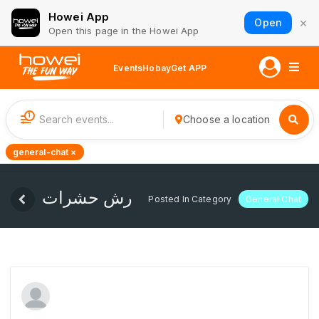
Howei App
×
Open
Open this page in the Howei App
Events
Hobay
Get APP
1
Choose a location
general-chat ×
رش حشرات
Posted In Category
General Chat