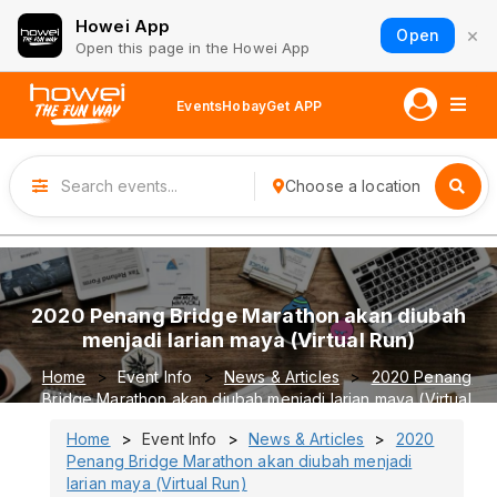
Howei App
×
Open
Open this page in the Howei App
Events
Hobay
Get APP
Choose a location
2020 Penang Bridge Marathon akan diubah
menjadi larian maya (Virtual Run)
Home
Event Info
News & Articles
2020 Penang
Bridge Marathon akan diubah menjadi larian maya (Virtual
Run)
Home
Event Info
News & Articles
2020
Penang Bridge Marathon akan diubah menjadi
larian maya (Virtual Run)