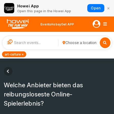
Howei App
×
Open
Open this page in the Howei App
Events
Hobay
Get APP
1
Choose a location
art-culture ×
Welche Anbieter bieten das
reibungsloseste Online-
Spielerlebnis?