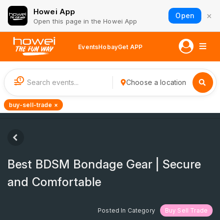
Howei App
×
Open
Open this page in the Howei App
Events
Hobay
Get APP
1
Choose a location
buy-sell-trade ×
Best BDSM Bondage Gear | Secure
and Comfortable
Posted In Category
Buy Sell Trade