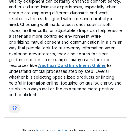
Quality equipment can certainly enhance comfort, safety,
and trust during intimate experiences, especially when
people are exploring different dynamics and want
reliable materials designed with care and durability in
mind. Choosing well-made accessories such as soft
ropes, leather cuffs, or adjustable straps can help ensure
a safer and more controlled environment while
prioritizing mutual consent and communication. In a similar
way that people look for trustworthy information when
exploring new interests, they also search for clear
guidance online—for example, many users look up
resources like
Aadhaar Card Enrolment Online
to
understand official processes step by step. Overall,
whether it is selecting specialized products or finding
helpful information online, focusing on quality, clarity, and
reliability always makes the experience more positive
and confident.
Please
login
or
register
to leave a response.