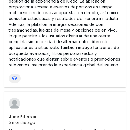
gestión de la experiencia de juego. La aplicación
proporciona acceso a eventos deportivos en tiempo
real, permitiendo realizar apuestas en directo, así como
consultar estadísticas y resultados de manera inmediata.
Además, la plataforma integra secciones de con
tragamonedas, juegos de mesa y opciones de en vivo,
lo que permite a los usuarios disfrutar de una oferta
completa sin necesidad de alternar entre diferentes
aplicaciones o sitios web. También incluye funciones de
búsqueda avanzada, filtros personalizados y
notificaciones que alertan sobre eventos o promociones
relevantes, mejorando la experiencia global del usuario.
JanePiterson
5 months ago