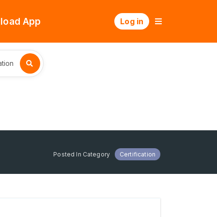
load App
Log in
tion
Posted In Category
Certification