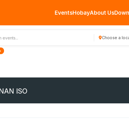
Events
Hobay
About Us
Down
Choose a loca
×
NAN ISO