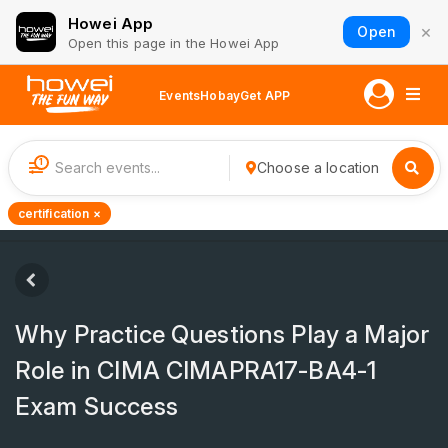
Howei App
×
Open
Open this page in the Howei App
Events
Hobay
Get APP
1
Choose a location
certification ×
Why Practice Questions Play a Major
Role in CIMA CIMAPRA17-BA4-1
Exam Success