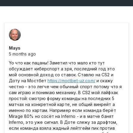
Mays
5 months ago
Yo что как пацаны! Заметил что мало кто тут
обсуждает киберспорт а зря, последний год это
мой основной доход со ставок. Ставлю на CS2 и
Доту на Мостбет
https://moctbet-uz.com/
и скажу
честно - это легче чем обычный спорт потому что я
сам играю и понимаю механику. В CS2 мой лайфхак
простой: смотрю форму команды на последних 5
матчах на конкретной карте, не общий винрейт а
именно по картам. Например если команда берёт
Mirage 80% но сосёт на Inferno - и в матче банят
Inferno, это уже сигнал. В Доте слежу за драфтом,
если команда взяла жадный лейтгейм пик против