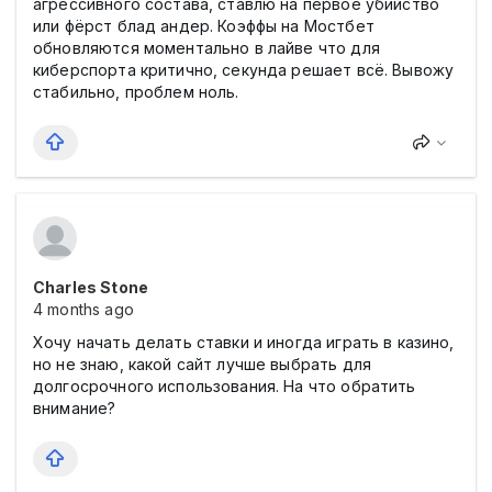
агрессивного состава, ставлю на первое убийство
или фёрст блад андер. Коэффы на Мостбет
обновляются моментально в лайве что для
киберспорта критично, секунда решает всё. Вывожу
стабильно, проблем ноль.
Charles Stone
4 months ago
Хочу начать делать ставки и иногда играть в казино,
но не знаю, какой сайт лучше выбрать для
долгосрочного использования. На что обратить
внимание?