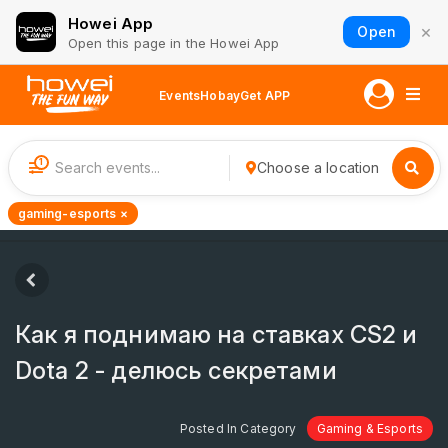
Howei App
×
Open
Open this page in the Howei App
Events
Hobay
Get APP
1
Choose a location
gaming-esports ×
Как я поднимаю на ставках CS2 и
Dota 2 - делюсь секретами
Posted In Category
Gaming & Esports