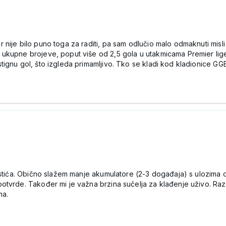
ije bilo puno toga za raditi, pa sam odlučio malo odmaknuti misli 
ukupne brojeve, poput više od 2,5 gola u utakmicama Premier lige 
ignu gol, što izgleda primamljivo. Tko se kladi kod kladionice GG
istića. Obično slažem manje akumulatore (2-3 događaja) s ulozima 
otvrde. Također mi je važna brzina sučelja za klađenje uživo. Ra
ma.