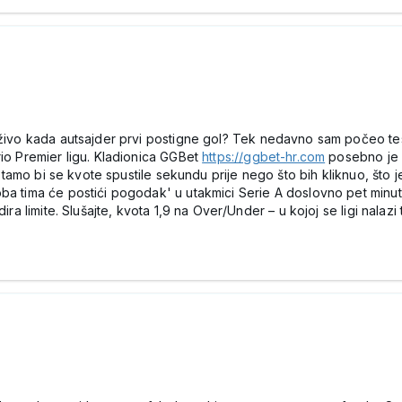
uživo kada autsajder prvi postigne gol? Tek nedavno sam počeo tes
rio Premier ligu. Kladionica GGBet
https://ggbet-hr.com
posebno je d
li tamo bi se kvote spustile sekundu prije nego što bih kliknuo, što j
ba tima će postići pogodak' u utakmici Serie A doslovno pet minuta 
dira limite. Slušajte, kvota 1,9 na Over/Under – u kojoj se ligi nal