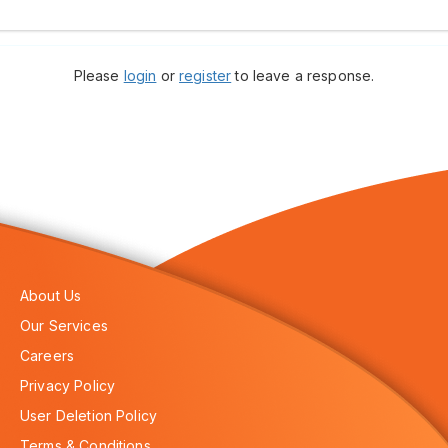
Please
login
or
register
to leave a response.
About Us
Our Services
Careers
Privacy Policy
User Deletion Policy
Terms & Conditions