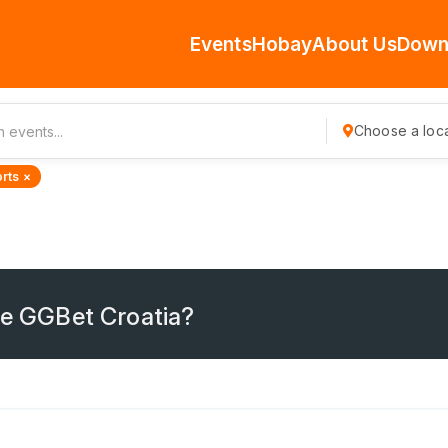
Events
Hobay
About Us
Down
Choose a loca
rts ×
ce GGBet Croatia?