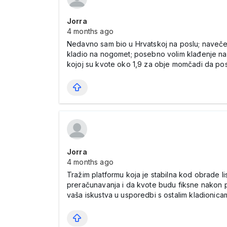
Jorra
4 months ago
Nedavno sam bio u Hrvatskoj na poslu; navečer n
kladio na nogomet; posebno volim klađenje na 
kojoj su kvote oko 1,9 za obje momčadi da post
Jorra
4 months ago
Tražim platformu koja je stabilna kod obrade l
preračunavanja i da kvote budu fiksne nakon p
vaša iskustva u usporedbi s ostalim kladionica