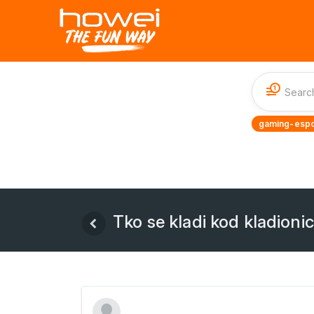
1
gaming-espo
Tko se kladi kod kladioni