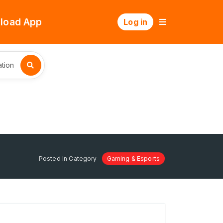
load App
Log in
tion
Posted In Category
Gaming & Esports