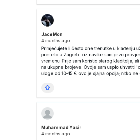
JaceMon
4 months ago
Primjećujete li često one trenutke u klađenju 
preselio u Zagreb, i iz navike sam prvo provje
vremenu. Prije sam koristio starog kladitelja, a
na ukupne brojeve. Ovdje sam uspio uhvatiti 'o
uloge od 10–15 € ovo je sjajna opcija; nitko ne 
Muhammad Yasir
4 months ago