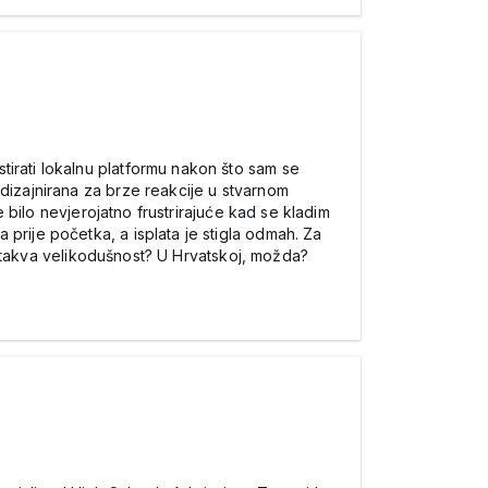
tirati lokalnu platformu nakon što sam se
izajnirana za brze reakcije u stvarnom
e bilo nevjerojatno frustrirajuće kad se kladim
prije početka, a isplata je stigla odmah. Za
azi takva velikodušnost? U Hrvatskoj, možda?