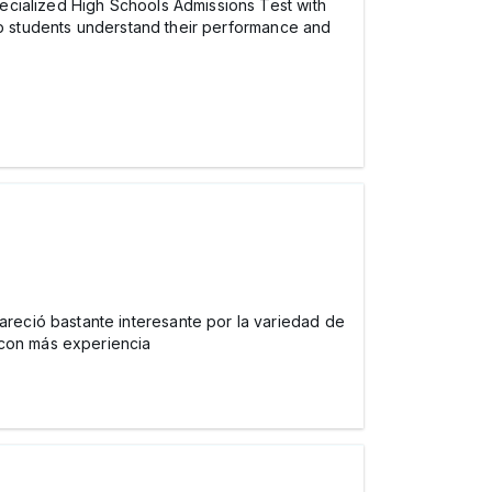
ecialized High Schools Admissions Test with
elp students understand their performance and
areció bastante interesante por la variedad de
 con más experiencia