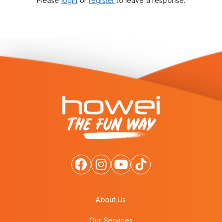
Please
login
or
register
to leave a response.
About Us
Our Services