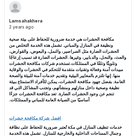
Lamsahakhera
2 years ago
مكافحة الحشرات هي خدمة ضرورية للحفاظ على بيئة صحية
ونظيفة في المنازل والمباني. تشمل هذه الخدمة التخلص من
الحشرات الضارة مثل الصراصير، والنمل، والبعوض، والقوارض،
والعث، والنحل، والدبابير، وغيرها. الحشرات الضارة قد تسبب إزعاجًا
وتلويثًا وتلفًا في الممتلكات.تستخدم شركات مكافحة الحشرات
مبيدات آمنة وفعالة وتقنيات متقدمة للتحكم في الحشرات والوقاية
منها. إنها تلتزم بالمعايير البيئية وتقديم خدمات آمنة للبيئة والصحة
العامة. بفضل جهود مكافحة الحشرات، يمكن للأفراد الاستمتاع ببيئة
نظيفة وصحية داخل منازلهم ومنشآتهم، وتجنب المشاكل التي قد
تنجم عن وجود الحشرات الضارة. تعد مكافحة الحشرات جزءًا
أساسيًا من الصيانة العامة للمباني والممتلكات.
افضل شركة مكافحة حشرات
خدمات تنظيف المنازل في مكة تُعتبر ضرورية للحفاظ على نظافة
وجمال المساحات الداخلية والخارجية للمنازل. تشمل هذه الخدمة