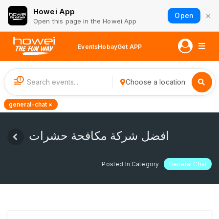
Howei App
×
Open
Open this page in the Howei App
Events
Hobay
Get APP
1
Choose a location
general-chat ×
افضل شركة مكافحة حشرات
Posted In Category
General Chat