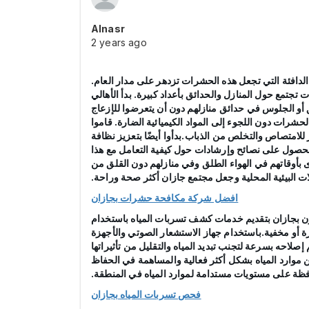
Alnasr
2 years ago
لدافئة التي تجعل هذه الحشرات تزدهر على مدار العام.
تمع حول المنازل والحدائق بأعداد كبيرة. بدأ الأهالي
 أو الجلوس في حدائق منازلهم دون أن يتعرضوا للإزعاج
شرات دون اللجوء إلى المواد الكيميائية الضارة. قاموا
ر للامتصاص والتخلص من الذباب.بدأوا أيضًا بتعزيز نظافة
لحصول على نصائح وإرشادات حول كيفية التعامل مع هذا
بأوقاتهم في الهواء الطلق وفي منازلهم دون القلق من
ت البيئية المحلية وجعل مجتمع جازان أكثر صحة وراحة.
افضل شركة مكافحة حشرات بجازان
يون بجازان بتقديم خدمات كشف تسربات المياه باستخدام
ة أو مخفية.باستخدام جهاز الاستشعار الصوتي والأجهزة
صلاحه بسرعة لتجنب تبديد المياه والتقليل من تأثيراتها
 موارد المياه بشكل أكثر فعالية والمساهمة في الحفاظ
افظة على مستويات مستدامة لموارد المياه في المنطقة.
فحص تسربات المياه بجازان