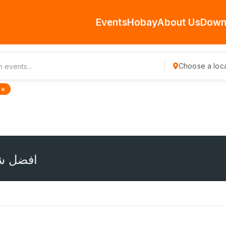
Events
Hobay
About Us
Down
Choose a loca
 ×
افضل ش