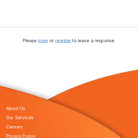
Please
login
or
register
to leave a response.
About Us
Our Services
Careers
Privacy Policy