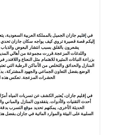
في إقليم جازان الجميل بالمملكة العربية السعودية، ي
إليكم قصة قصيرة تروي كيف يواجه سكان جازان تحدي مكا
يشعرون بالقلق بسبب انتشار البعوض والذباب وا
واللدغات المزعجة.قررت مجموعة من أهالي المدينة ا
بزراعة النباتات المثيرة للاهتمام مثل النعناع واللافند
المنازل والحدائق والتخلص من الأماكن الرطبة التي تع
الوضع.بفضل التعاون الجماعي والجهود المشتركة، بدأ
الحشرات المزعجة. تعكس هذه القص
في إقليم جازان، يُعتبر الكشف عن تسربات المياه أمرً
أحدث التقنيات والأدوات. يتفقدون المنازل والمباني 
الحديثة الأخرى، يمكنهم تحديد موقع التسرب بدقة ع
السلبية على البيئة والموارد المائية في جازان.بفضل 