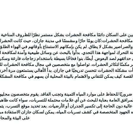
تعين على السكان دائمًا مكافحة الحشرات بشكل مستمر نظرًا للظروف المناخية ا
فحة الحشرات:كان يومًا حارًا ومشمسًا في مدينة جازان، حيث كانت الحشرات تج
لصراصير بشكل لا يطاق. لم يكن بإمكانهم الاستمتاع بأوقاتهم في الهواء الطلق
لتحرك لمواجهة هذا التحدي. بدأوا بالبحث عن وسائل طبيعية وآمنة لمكافحة الح
ر في حدائقهم لصد البعوض. أيضًا، بنوا فخاخًا بسيطة باستخدام زجاجات فارغة وسك
تبر مكمنًا لتكاثر الحشرات. تواصلوا مع متخصصين في مجال مكافحة الحشرات ل
ت مشكلة الحشرات تتحسن تدريجيًا في جازان. بدأ الأهالي يستمتعون مرة أخرى 
ة كيف يمكن للتفاني والاهتمام بالبيئة المحلية أن يسهم في مكافحة المشكلا
ا ضروريًا للحفاظ على موارد المياه الثمينة وتجنب الفاقد. يقوم متخصصون محل
والمرافق العامة بعناية للبحث عن أي علامات محتملة للتسربات، سواء كانت ظاهر
الية دون الحاجة إلى تكسير الجدران أو الأرضيات. بعد تحديد موقع التسرب، يتم إ
هذه الجهود المتخصصة في كشف تسربات المياه، يمكن لسكان جازان الاستفادة من
على البيئة والمح