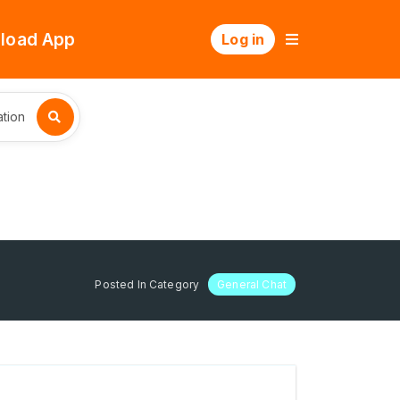
load App
Log in
tion
Posted In Category
General Chat