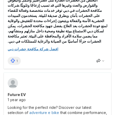
التخلص من الحشرات الضارة مثل الصراصير والنمل والبعوض
والقوارض والعث وغيرها التي قد تسبب إزعاجًا وتلويثًا.شركات
مكافحة الحشرات في دبي توفر خدمات متخصصة وفعالة للقضاء
على الحشرات بأمان وبطرق صديقة للبيئة. يستخدمون المبيدات
الحشرية الآمنة والفعالة ويتبعون إجراءات محددة للتفتيش والوقاية
لمنع عودة الحشرات بعد العلاج.بفضل جهود مكافحة الحشرات، يمكن
لسكان دبي الاستمتاع ببيئة نظيفة وصحية داخل منازلهم ومنشآتهم،
مما يضمن سلامة الأفراد والمحافظة على البيئة. تعتبر مكافحة
الحشرات جزءًا أساسيًا من الصيانة والرعاية للممتلكات في دبي.
افضل شركة مكافحة حشرات دبي
1
Future EV
1 year ago
Looking for the perfect ride? Discover our latest
selection of
adventure e bike
that combine performance,