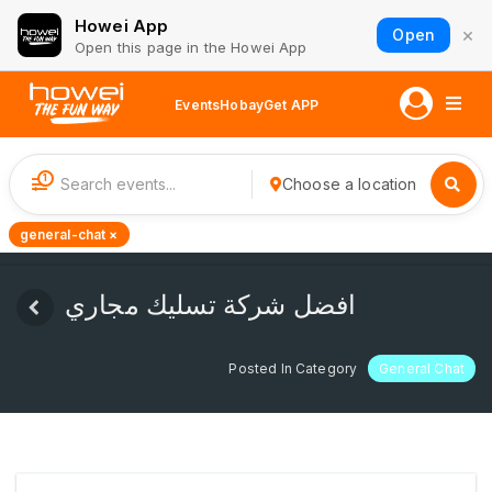
Howei App
×
Open
Open this page in the Howei App
Events
Hobay
Get APP
1
Choose a location
general-chat ×
افضل شركة تسليك مجاري
Posted In Category
General Chat