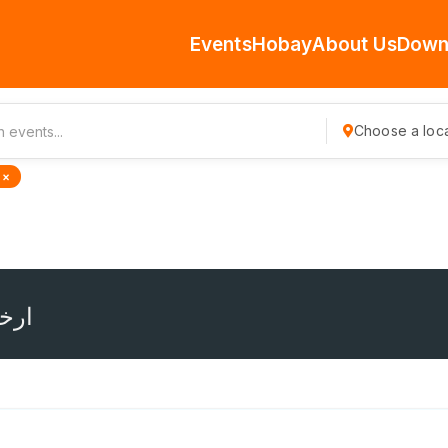
Events
Hobay
About Us
Down
Choose a loca
 ×
ارخ