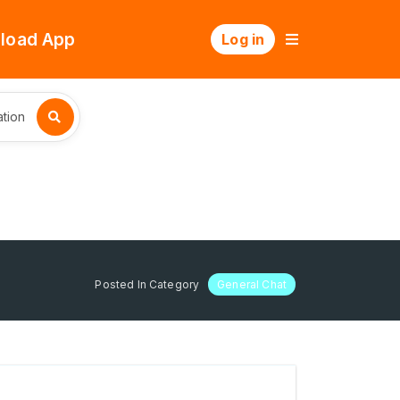
load App
Log in
tion
Posted In Category
General Chat