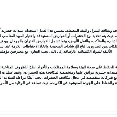
نظافة المنزل والبيئة المحيطة. يتضمن هذا العمل استخدام مبيدات حشرية آمن
حيث يتم تحديد نوع الحشرات أو القوارض المستهدفة واختيار المبيد المناسب
ذباب، والعناكب، والنمل الأبيض، بينما تشمل القوارض الفئران والجرذان. يهد
تلكات.من الضروري اتباع الإرشادات الصحيحة واتخاذ الاحتياطات اللازمة عند اس
الأليفة للمواد الكيميائية. بالإضافة إلى ذلك، يجب التعاون مع محترفين مؤه
للحفاظ على صحة البيئة وسلامة الممتلكات والأفراد. نظرًا للظروف المناخية
 مبيدات حشرية موافق عليها ومتخصصة لمكافحة هذه الحشرات، وتنفذ عمليات ا
مع شركات متخصصة في مجال مكافحة الحشرات. يجب أيضًا مراعاة السلامة البيئ
زلية والحفاظ على الجودة المعيشية في الكويت، حيث تساعد في الوقاية من الأمر