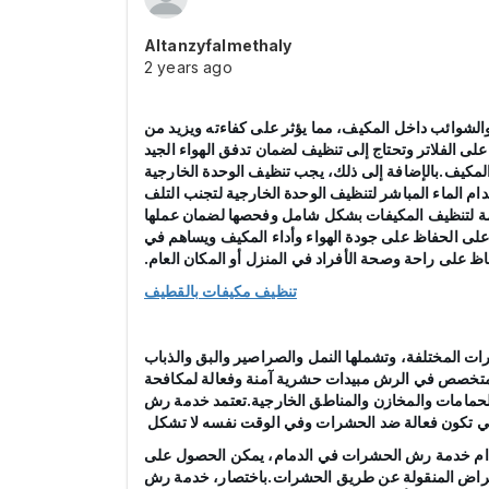
Altanzyfalmethaly
2 years ago
والشوائب داخل المكيف، مما يؤثر على كفاءته ويزيد من
ى الفلاتر وتحتاج إلى تنظيف لضمان تدفق الهواء الجيد
ي المكيف.بالإضافة إلى ذلك، يجب تنظيف الوحدة الخارجية
ام الماء المباشر لتنظيف الوحدة الخارجية لتجنب التلف
ازمة لتنظيف المكيفات بشكل شامل وفحصها لضمان عملها
لى الحفاظ على جودة الهواء وأداء المكيف ويساهم في
اظ على راحة وصحة الأفراد في المنزل أو المكان العام.
تنظيف مكيفات بالقطيف
 المختلفة، وتشملها النمل والصراصير والبق والذباب
 متخصص في الرش مبيدات حشرية آمنة وفعالة لمكافحة
والحمامات والمخازن والمناطق الخارجية.تعتمد خدمة رش
التي تكون فعالة ضد الحشرات وفي الوقت نفسه لا تشكل
استخدام خدمة رش الحشرات في الدمام، يمكن الحصول على
لأمراض المنقولة عن طريق الحشرات.باختصار، خدمة رش