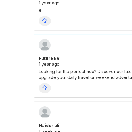
1 year ago
e
Future EV
1 year ago
Looking for the perfect ride? Discover our late
upgrade your daily travel or weekend adventur
Haider ali
1 week ago