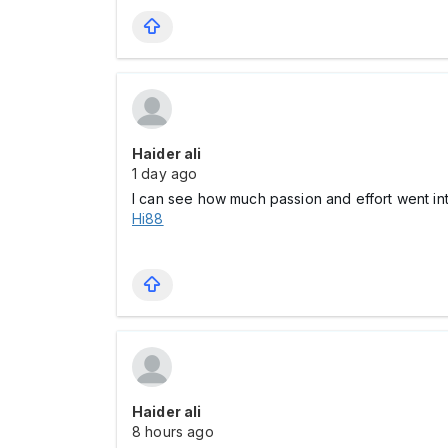
Haider ali
1 day ago
I can see how much passion and effort went into w
Hi88
Haider ali
8 hours ago