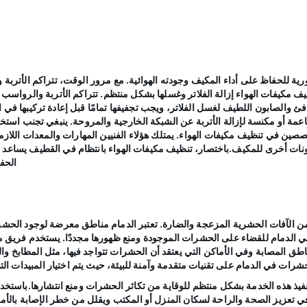
 للحفاظ على أداء المكيف وجودته الهوائية. مع مرور الوقت، تتراكم الأتربة 
كيفات الهواء إزالة الفلاتر وغسلها بشكل منتظم. تتراكم الأتربة والرواسب عل
لدافئ والصابون اللطيف لغسل الفلاتر، ويجب تجفيفها تمامًا قبل إعادة تركيبها ف
مة أو مكنسة لإزالة الأتربة عن الشبكة الخارجية والمروحة. ينبغي تجنب استخد
خصصين في تنظيف مكيفات الهواء. يمتلك هؤلاء الفنيين المهارات والمعدات الل
نات أخرى للمكيف.باختصار، تنظيف مكيفات الهواء بانتظام في القطيف يساعد ع
الحف
لآفات الحشرية المزعجة والضارة. تعتبر الدمام مناطق معرضة لوجود الحشرات
 الدمام للقضاء على الحشرات الموجودة ومنع ظهورها مجددًا. يستخدم فريق
مناطق المصابة وفي الأماكن التي يعتقد أن الحشرات تتواجد فيها، مثل المطابخ 
شرات في الدمام على تقنيات متقدمة وآمنة للبيئة، حيث يتم اختيار المبيدات 
 بتنفيذ هذه الخدمة بشكل منتظم للوقاية من تكاثر الحشرات ومنع انتشارها.ب
في تعزيز الصحة والراحة لسكان المنزل أو المكتب ويقلل من خطر الإصابة با