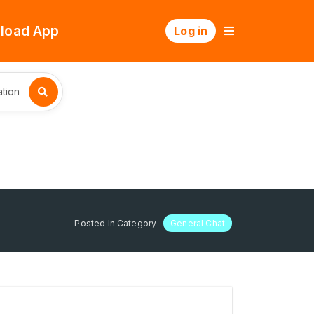
load App
Log in
tion
Posted In Category
General Chat