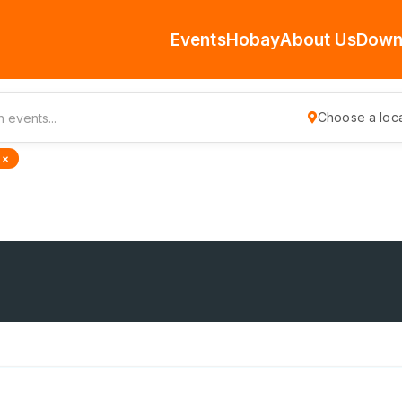
Events
Hobay
About Us
Down
Choose a loca
 ×