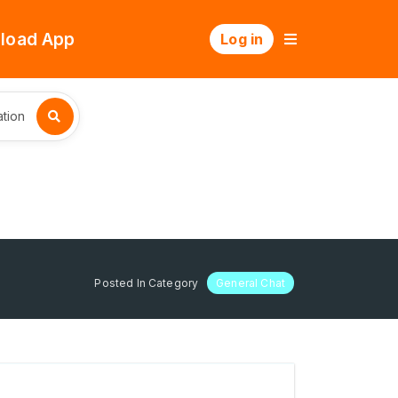
load App
Log in
tion
Posted In Category
General Chat