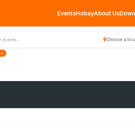
Events
Hobay
About Us
Down
Choose a loca
 ×