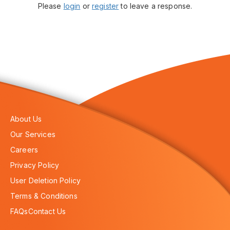
Please
login
or
register
to leave a response.
About Us
Our Services
Careers
Privacy Policy
User Deletion Policy
Terms & Conditions
FAQs
Contact Us