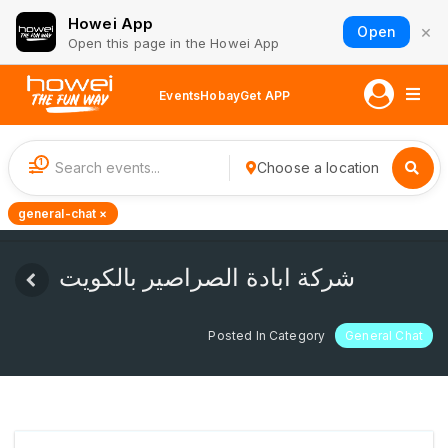
Howei App
×
Open
Open this page in the Howei App
Events
Hobay
Get APP
1
Choose a location
general-chat ×
شركة ابادة الصراصير بالكويت
Posted In Category
General Chat