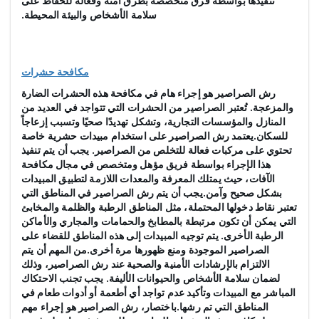
تنفيذها بواسطة فرق متخصصة بطرق آمنة وفعالة للحفاظ على
سلامة الأشخاص والبيئة المحيطة.
مكافحة حشرات
رش الصراصير هو إجراء هام في مكافحة هذه الحشرات الضارة
والمزعجة. تُعتبر الصراصير من الحشرات التي تتواجد في العديد من
المنازل والمؤسسات التجارية، وتشكل تهديدًا صحيًا وتسبب إزعاجاً
للسكان.يعتمد رش الصراصير على استخدام مبيدات حشرية خاصة
تحتوي على مركبات فعالة للتخلص من الصراصير. يجب أن يتم تنفيذ
هذا الإجراء بواسطة فريق مؤهل ومتخصص في مجال مكافحة
الآفات، حيث يمتلك المعرفة والمعدات اللازمة لتطبيق المبيدات
بشكل صحيح وآمن.يجب أن يتم رش الصراصير في المناطق التي
تعتبر نقاط دخولها المحتملة، مثل المناطق الرطبة والظلمة والمخابئ
التي يمكن أن تكون مرتبطة بالمطابخ والحمامات والمجاري والأماكن
الرطبة الأخرى. يتم توجيه المبيدات إلى هذه المناطق للقضاء على
الصراصير الموجودة ومنع ظهورها مرة أخرى.من المهم أن يتم
الالتزام بالإرشادات الأمنية والصحية عند رش الصراصير، وذلك
لضمان سلامة الأشخاص والحيوانات الأليفة. يجب تجنب الاحتكاك
المباشر مع المبيدات وتأكيد عدم تواجد أي أطعمة أو أدوات طعام في
المناطق التي تم رشها.باختصار، رش الصراصير هو إجراء مهم