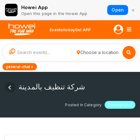
Howei App
×
Open
Open this page in the Howei App
Events
Hobay
Get APP
1
Choose a location
general-chat ×
شركة تنظيف بالمدينة
Posted In Category
General Chat