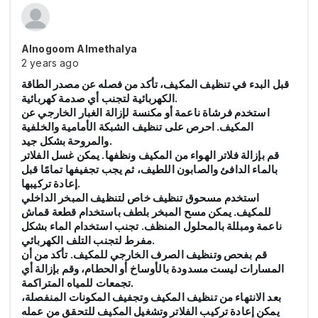
Alnogoom Almethalya
2 years ago
قبل البدء في تنظيف المكيف، تأكد من فصله عن مصدر الطاقة
.
الكهربائية لتجنب أي صدمة كهربائية
استخدم فرشاة ناعمة أو مكنسة لإزالة الغبار الخارجي عن
المكيف. احرص على تنظيف الشبكة الأمامية والخلفية
.
والمروحة بشكل جيد
قم بإزالة فلاتر الهواء من المكيف ونظفها. يمكن غسل الفلاتر
بالماء الدافئ والصابون اللطيف، ثم يجب تجفيفها تمامًا قبل
.
إعادة تركيبها
استخدم مسحوق تنظيف خاص لتنظيف المبخر الداخلي
للمكيف. يمكن مسح المبخر بلطف باستخدام قطعة قماش
ناعمة ومبللة بالمحلول المنظف. تجنب استخدام الماء بشكل
.
مفرط لتجنب التلف الكهربائي
قم بفحص وتنظيف الصرف الخارجي للمكيف. تأكد من أن
المسارات ليست مسدودة بالأوساخ أو الحطام، وقم بإزالة أي
.
تجمعات للمياه المتراكمة
بعد الانتهاء من تنظيف المكيف وتجفيف المكونات المنفصلة،
يمكن إعادة تركيب الفلاتر وتشغيل المكيف للتحقق من عمله