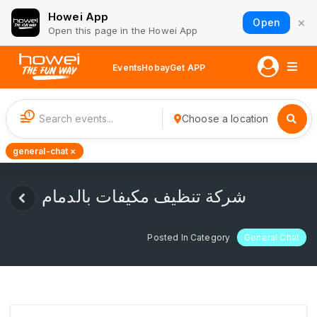
Howei App
×
Open
Open this page in the Howei App
Events
Hobay
Get APP
1
Choose a location
general-chat ×
شركة تنظيف مكيفات بالدمام
Posted In Category
General Chat