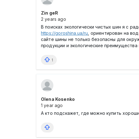
Zin geR
2 years ago
В поисках экологически чистых шин я с р
https://goroshina.ua/ru
, ориентирован на во
сайте шины не только безопасны для окр
продукции и экологические преимущества 
1
Оlena Kosenko
1 year ago
А кто подскажет, где можно купить хорош