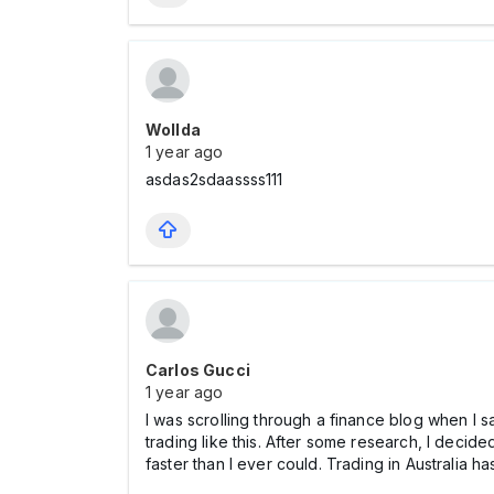
Wollda
1 year ago
asdas2sdaassss111
Carlos Gucci
1 year ago
I was scrolling through a finance blog when I 
trading like this. After some research, I decide
faster than I ever could. Trading in Australia h