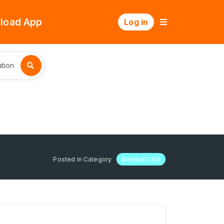
load App
Log in
tion
Posted In Category
General Chat