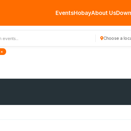
Events
Hobay
About Us
Down
Choose a loca
 ×