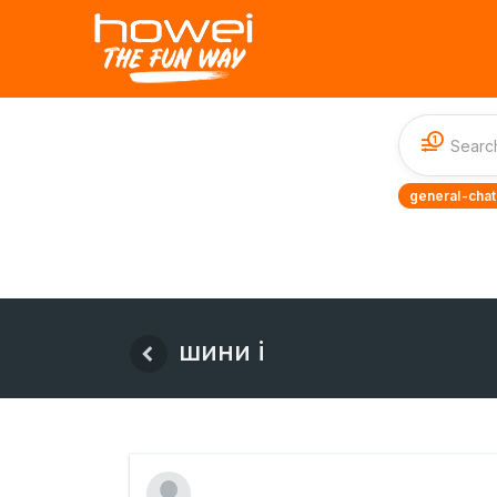
1
general-chat
шини і