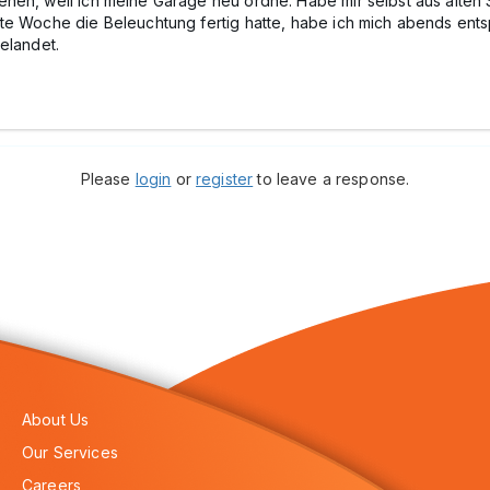
hen, weil ich meine Garage neu ordne. Habe mir selbst aus alten S
te Woche die Beleuchtung fertig hatte, habe ich mich abends ents
elandet.
Please
login
or
register
to leave a response.
About Us
Our Services
Careers