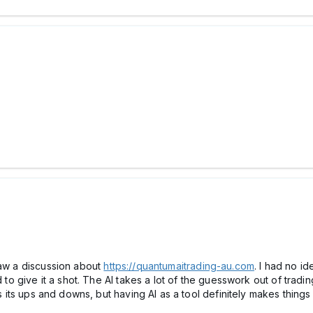
saw a discussion about
https://quantumaitrading-au.com
. I had no id
d to give it a shot. The AI takes a lot of the guesswork out of trad
as its ups and downs, but having AI as a tool definitely makes things 