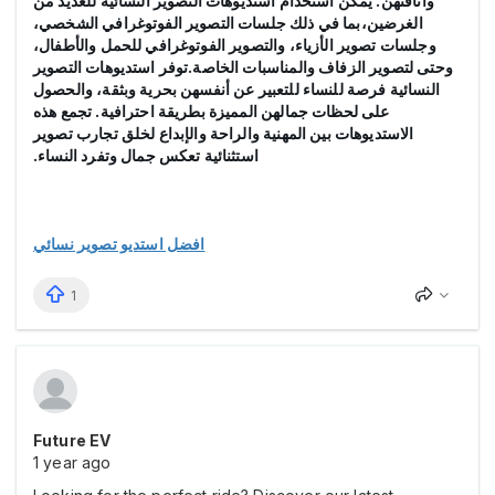
وأناقتهن. يمكن استخدام استديوهات التصوير النسائية للعديد من
الغرضين،بما في ذلك جلسات التصوير الفوتوغرافي الشخصي،
وجلسات تصوير الأزياء، والتصوير الفوتوغرافي للحمل والأطفال،
وحتى لتصوير الزفاف والمناسبات الخاصة.توفر استديوهات التصوير
النسائية فرصة للنساء للتعبير عن أنفسهن بحرية وبثقة، والحصول
على لحظات جمالهن المميزة بطريقة احترافية. تجمع هذه
الاستديوهات بين المهنية والراحة والإبداع لخلق تجارب تصوير
استثنائية تعكس جمال وتفرد النساء.
افضل استديو تصوير نسائي
1
Future EV
1 year ago