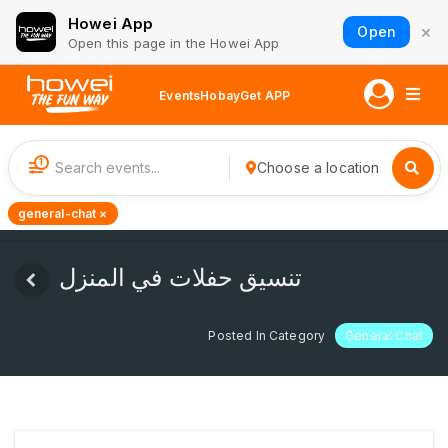
Howei App
×
Open
Open this page in the Howei App
Events
Hobay
Get APP
1
Choose a location
general-chat ×
تنسيق حفلات في المنزل
Posted In Category
General Chat