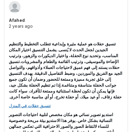
Afahed
2 years ago
تنسيق حفلات هو عملية مثيرة وإبداعية تتطلب التخطيط والتنظيم
الجيدين لجعل الحدث لا يُنسى. يشمل التنسيق اختيار المكان
المناسب، وتحديد نوع الحفلة، واختيار الديكورات والزهور، وترتيب
الإضاءة والموسيقى، وترتيب القائمة والطعام والمشروبات.تنسيق
حفلات يستند إلى فهم عميق لاحتياجات العملاء وأذواقهم، والتواصل
الجيد مع الفريق والموردين، وضبط التفاصيل الدقيقة. يهدف التنسيق
إلى خلق تجربة مميزة وممتعة للحضور وضمان أن تكون جميع
جوانب الحفلة متناسقة ومتناغمة.إذا تم تنظيم الحفلة بشكل جيد،
فإنها يمكن أن تكون لحظة استثنائية وممتعة للأفراد، سواء كانت
حفلة زفاف، أو عيد ميلاد، أو حفلة تخرج، أو أي مناسبة خاصة أخرى.
تنسيق حفلات في المنزل
استديو تصوير نسائي هو مكان مخصص لتلبية احتياجات التصوير
النسائية بشكل خاص. يوفر هذا الاستديو بيئة مريحة وخصوصية
للنساء لالتقاط الصور والصور الاحترافية التي تعكس جمالهن