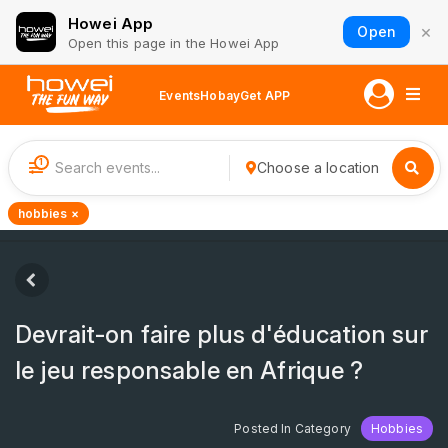
Howei App
×
Open
Open this page in the Howei App
Events
Hobay
Get APP
1
Choose a location
hobbies ×
Devrait-on faire plus d'éducation sur
le jeu responsable en Afrique ?
Posted In Category
Hobbies