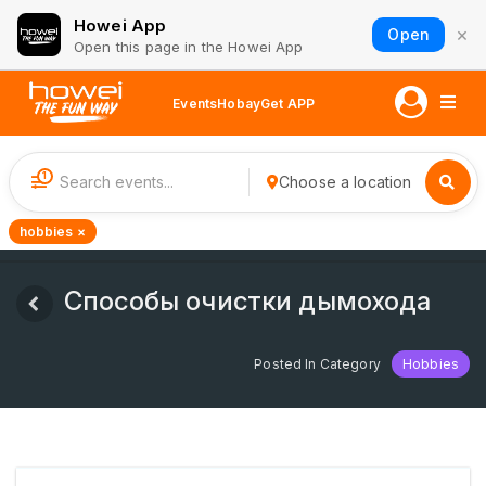
Howei App
×
Open
Open this page in the Howei App
Events
Hobay
Get APP
1
Choose a location
hobbies ×
Способы очистки дымохода
Posted In Category
Hobbies