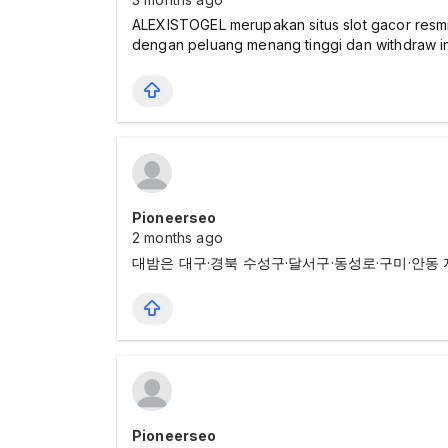
ALEXISTOGEL merupakan situs slot gacor resmi
dengan peluang menang tinggi dan withdraw in
Pioneerseo
2 months ago
대밤은 대구·경북 수성구·달서구·동성로·구미·안동
Pioneerseo