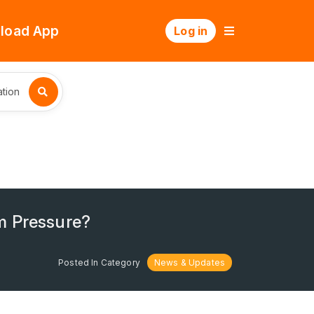
load App
Log in
tion
m Pressure?
Posted In Category
News & Updates