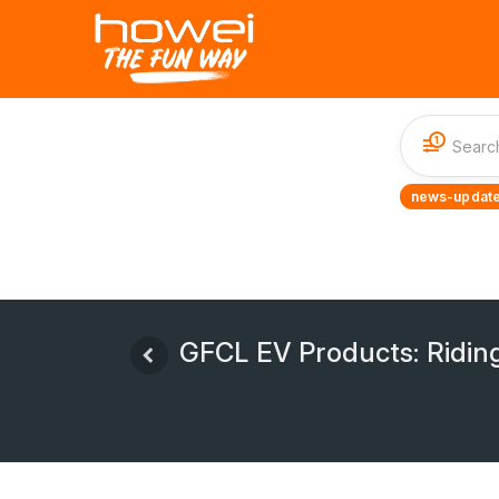
1
news-update
GFCL EV Products: Riding