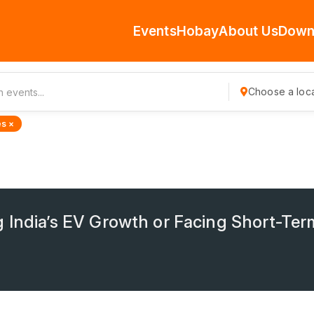
Events
Hobay
About Us
Down
Choose a loca
s ×
 India’s EV Growth or Facing Short-Ter