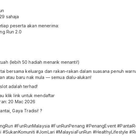
Run
29 sahaja
tiap peserta akan menerima:
ung Run 2.0
uah (lebih 50 hadiah menarik menanti!)
antai bersama keluarga dan rakan-rakan dalam suasana penuh warn
an atau baru nak mula — semua dialu-alukan!
slot adalah terhad!
u klik link untuk mendaftar
aran: 20 Mac 2026
ntai, Gaya Tradisi! ?
ngRun #FunRunMalaysia #FunRunPenang #PenangEvent #PantaiRo
si #SukanKomuniti #JomLari #MalaysiaFunRun #HealthyLifestyle #