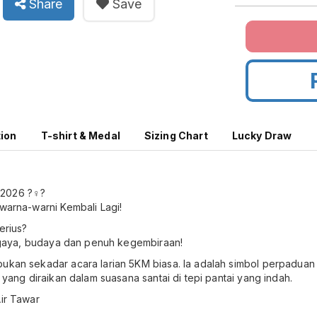
Share
Save
tion
T-shirt & Medal
Sizing Chart
Lucky Draw
2026 ?‍♀️?
rwarna-warni Kembali Lagi!
erius?
an gaya, budaya dan penuh kegembiraan!
bukan sekadar acara larian 5KM biasa. Ia adalah simbol perpaduan
i yang diraikan dalam suasana santai di tepi pantai yang indah.
Air Tawar