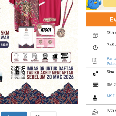
Ev
18th 
7.45
Panta
Pula
5km
RM 2
MSZ 
16th 