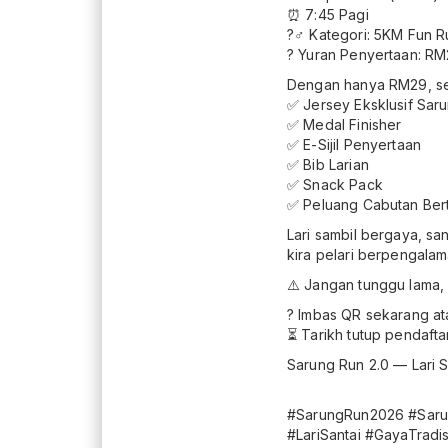
⏰ 7:45 Pagi
?‍♂️ Kategori: 5KM Fun 
? Yuran Penyertaan: RM
Dengan hanya RM29, se
✅ Jersey Eksklusif Sar
✅ Medal Finisher
✅ E-Sijil Penyertaan
✅ Bib Larian
✅ Snack Pack
✅ Peluang Cabutan Bert
Lari sambil bergaya, s
kira pelari berpengalam
⚠️ Jangan tunggu lama, 
? Imbas QR sekarang ata
⏳ Tarikh tutup pendaft
Sarung Run 2.0 — Lari Sa
#SarungRun2026 #Saru
#LariSantai #GayaTradi