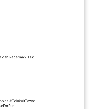
a dan keceriaan. Tak
bina #TelukAirTawar
RunForFun