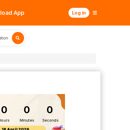
load App
Log in
tion
0
0
0
Hours
Minutes
Seconds
18 April 2026