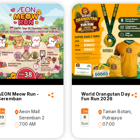
AEON Meow Run -
World Orangutan Day
Seremban
Fun Run 2026
Sep
Aeon Mall
Sep
Taman Botani,
20
6
Seremban 2
Putrajaya
Sun
7.00 AM
Sun
07:00