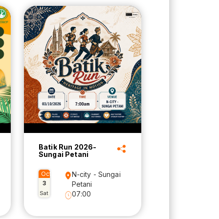
Batik Run 2026-
Sungai Petani
Oct
N-city - Sungai
3
Petani
Sat
07:00