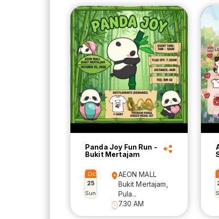
Panda Joy Fun Run -
Bukit Mertajam
Oct
AEON MALL
25
Bukit Mertajam,
Sun
Pula...
7.30 AM