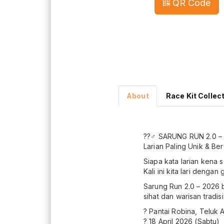
QR Code
About
Race Kit Collec
??‍♂️ SARUNG RUN 2.0 – 
Larian Paling Unik & Be
Siapa kata larian kena s
Kali ini kita lari deng
Sarung Run 2.0 – 2026 
sihat dan warisan tradis
? Pantai Robina, Teluk 
? 18 April 2026 (Sabtu)