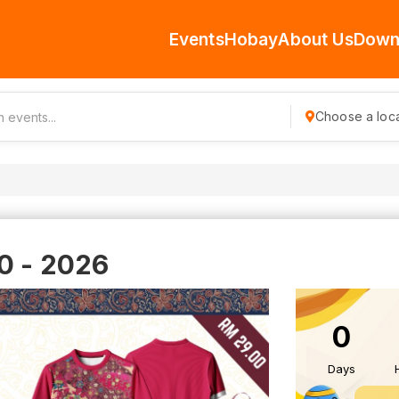
Events
Hobay
About Us
Down
Choose a loca
0 - 2026
0
Days