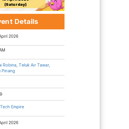
(Saturday)
ent Details
April 2026
 AM
i Robina, Teluk Air Tawar,
u Pinang
9
Tech Empire
April 2026