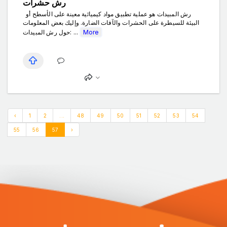
رش حشرات
رش المبيدات هو عملية تطبيق مواد كيميائية معينة على الأسطح أو
البيئة للسيطرة على الحشرات والآفات الضارة. وإليك بعض المعلومات
حول رش المبيدات: ...
More
‹
1
2
...
48
49
50
51
52
53
54
55
56
57
›