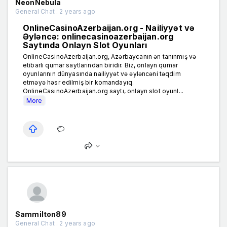
NeonNebula
General Chat . 2 years ago
OnlineCasinoAzerbaijan.org - Nailiyyət və
Əyləncə: onlinecasinoazerbaijan.org
Saytında Onlayn Slot Oyunları
OnlineCasinoAzerbaijan.org, Azərbaycanın ən tanınmış və
etibarlı qumar saytlarından biridir. Biz, onlayn qumar
oyunlarının dünyasında nailiyyət və əyləncəni təqdim
etməyə həsr edilmiş bir komandayıq.
OnlineCasinoAzerbaijan.org saytı, onlayn slot oyunl...
More
Sammilton89
General Chat . 2 years ago