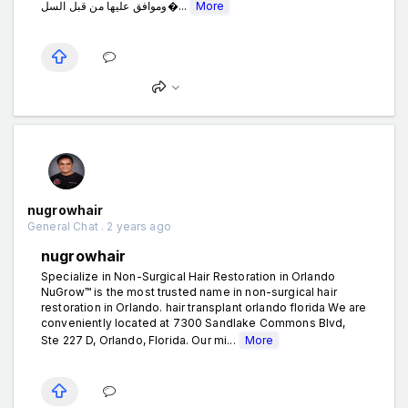
وموافق عليها من قبل السل�...
More
nugrowhair
General Chat . 2 years ago
nugrowhair
Specialize in Non-Surgical Hair Restoration in Orlando
NuGrow™ is the most trusted name in non-surgical hair
restoration in Orlando. hair transplant orlando florida We are
conveniently located at 7300 Sandlake Commons Blvd,
Ste 227 D, Orlando, Florida. Our mi...
More