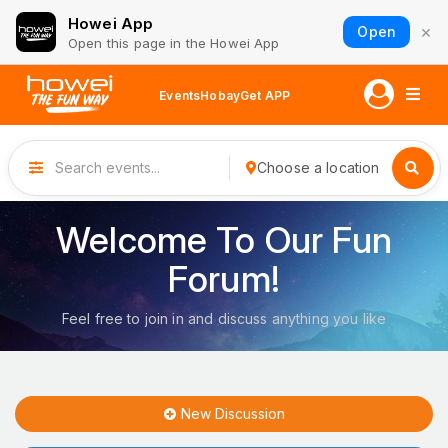
Howei App
×
Open
Open this page in the Howei App
Events
Hobay
Get APP
Choose a location
Welcome To Our Fun
Forum!
Feel free to join in and discuss anything you like
New Discussion