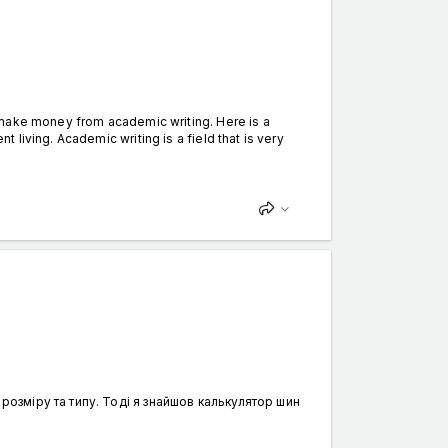
o make money from academic writing. Here is a
living. Academic writing is a field that is very
розміру та типу. Тоді я знайшов калькулятор шин