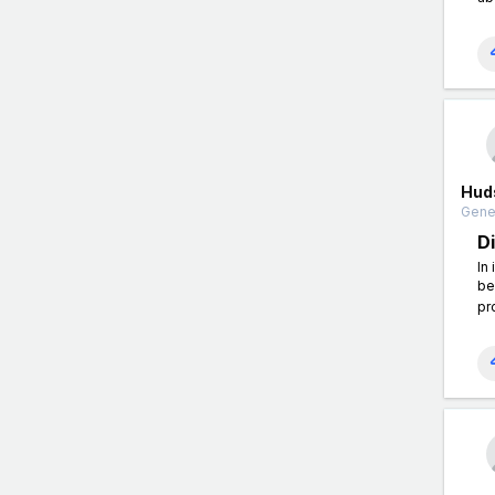
Hud
Gener
D
In
be
pr