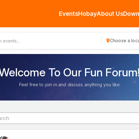
Events
Hobay
About Us
Down
Choose a loca
Welcome To Our Fun Forum
Feel free to join in and discuss anything you like