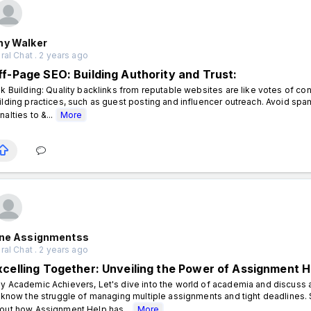
ny Walker
al Chat . 2 years ago
ff-Page SEO: Building Authority and Trust:
nk Building: Quality backlinks from reputable websites are like votes of con
ilding practices, such as guest posting and influencer outreach. Avoid spam
nalties to &...
More
ine Assignmentss
al Chat . 2 years ago
xcelling Together: Unveiling the Power of Assignment H
y Academic Achievers, Let's dive into the world of academia and discus
l know the struggle of managing multiple assignments and tight deadlines. 
out how Assignment Help has...
More