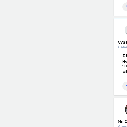
vva
Gener
c
He
vi
wil
Ян 
Gener