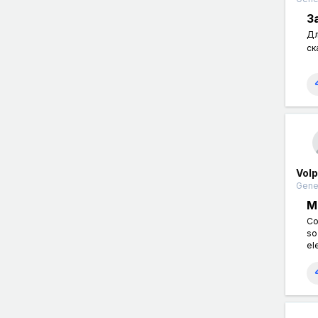
З
Дл
ск
Volp
Gener
M
Co
so
el