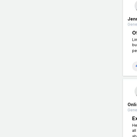
Jen
Gener
O
Li
bu
pe
Onl
Gener
E
He
al
ab