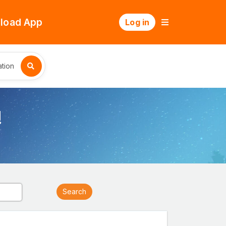
load App
Log in
tion
!