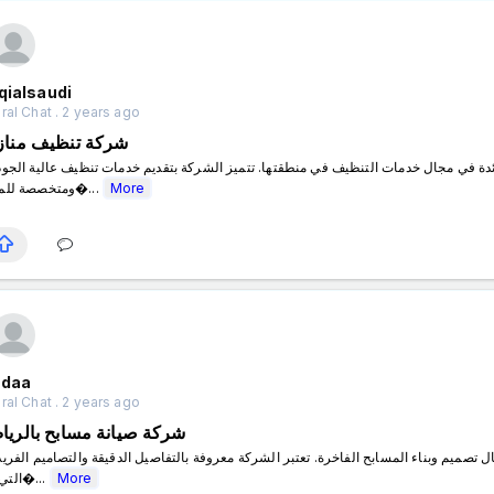
qialsaudi
al Chat . 2 years ago
شركة تنظيف مناز
ومتخصصة للمناز�...
More
bdaa
al Chat . 2 years ago
شركة صيانة مسابح بالري
التي ت�...
More