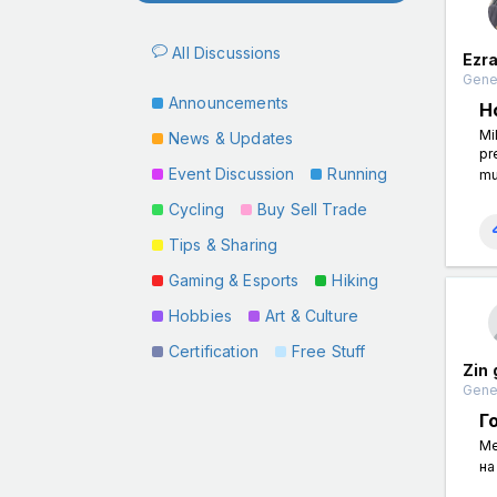
All Discussions
Ezr
Gener
Announcements
H
​​
News & Updates
pr
Event Discussion
Running
mu
Cycling
Buy Sell Trade
Tips & Sharing
Gaming & Esports
Hiking
Hobbies
Art & Culture
Certification
Free Stuff
Zin
Gener
Г
Ме
на