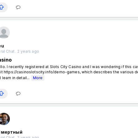
eu
al Chat . 2 years ago
asino
llo. I recently registered at Slots City Casino and I was wondering if thi
sit https://casinoslotscity.info/demo-games, which describes the various de
l learn in detail...
More
Смертный
al Chat . 2 years ago