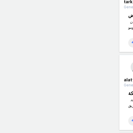
tark
Gener
ض
تفصيل الكنب في الرياض هو خيار رائع لأولئك الذين يبحثون عن الأثاث المخصص والفريد من نوعه لمنازلهم. هذه الخدمة تتيح للعملاء اختيار تصميم وألوان
alat
Gener
ة
شركة العطار لكشف تسربات المياه بمكة هي إحدى الشركات المتخصصة والموثوقة في مجال كشف وإصلاح تسربات المياه في منطقة مكة المكرمة.