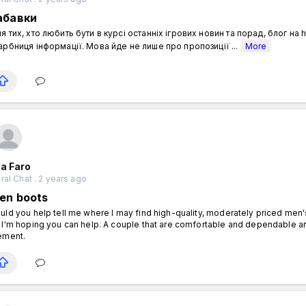
абавки
я тих, хто любить бути в курсі останніх ігрових новин та порад, блог на h
арбниця інформації. Мова йде не лише про пропозиції ...
More
a Faro
al Chat . 2 years ago
en boots
uld you help tell me where I may find high-quality, moderately priced men's
 I'm hoping you can help. A couple that are comfortable and dependable are
ement.