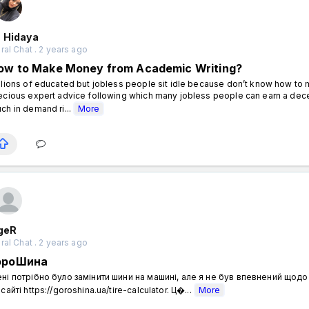
a Hidaya
al Chat . 2 years ago
ow to Make Money from Academic Writing?
​​Millions of educated but jobless people sit idle because don’t know how t
ecious expert advice following which many jobless people can earn a decent 
ch in demand ri...
More
 geR
al Chat . 2 years ago
ороШина
ні потрібно було замінити шини на машині, але я не був впевнений щодо 
 сайті https://goroshina.ua/tire-calculator. Ц�...
More