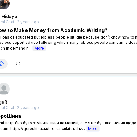
a Hidaya
al Chat . 2 years ago
ow to Make Money from Academic Writing?
​​Millions of educated but jobless people sit idle because don’t know how t
ecious expert advice following which many jobless people can earn a decent 
ch in demand ri...
More
 geR
al Chat . 2 years ago
ороШина
ні потрібно було замінити шини на машині, але я не був впевнений щодо 
 сайті https://goroshina.ua/tire-calculator. Ц�...
More