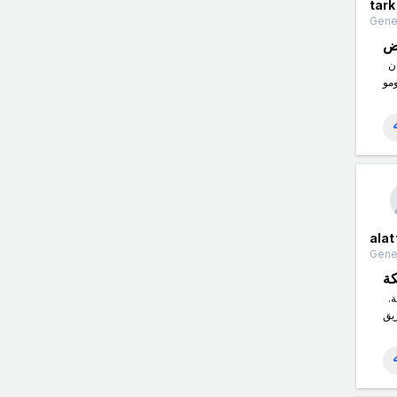
tark
Gener
ض
تفصيل الكنب في الرياض هو خيار رائع لأولئك الذين يبحثون عن الأثاث المخصص والفريد من نوعه لمنازلهم. هذه الخدمة تتيح للعملاء اختيار تصميم وألوان
alat
Gener
ة
شركة العطار لكشف تسربات المياه بمكة هي إحدى الشركات المتخصصة والموثوقة في مجال كشف وإصلاح تسربات المياه في منطقة مكة المكرمة.