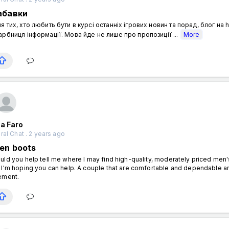
абавки
я тих, хто любить бути в курсі останніх ігрових новин та порад, блог на h
арбниця інформації. Мова йде не лише про пропозиції ...
More
a Faro
al Chat . 2 years ago
en boots
uld you help tell me where I may find high-quality, moderately priced men's
 I'm hoping you can help. A couple that are comfortable and dependable are
ement.