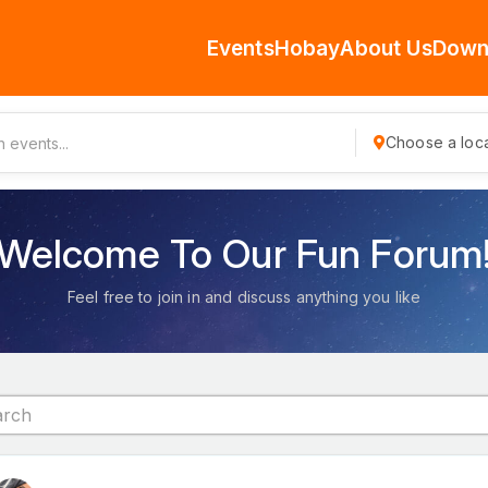
Events
Hobay
About Us
Down
Choose a loca
Welcome To Our Fun Forum
Feel free to join in and discuss anything you like