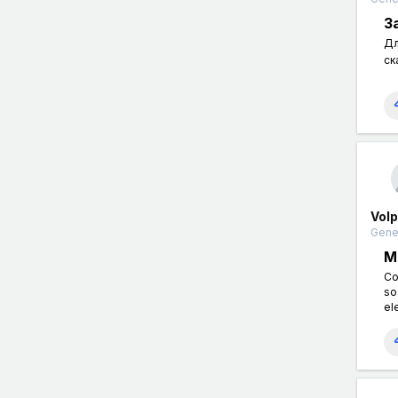
З
Дл
ск
Volp
Gener
M
Co
so
el