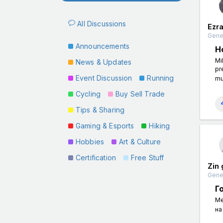
All Discussions
Ezr
Gener
Announcements
H
​​
News & Updates
pr
Event Discussion
Running
mu
Cycling
Buy Sell Trade
Tips & Sharing
Gaming & Esports
Hiking
Hobbies
Art & Culture
Certification
Free Stuff
Zin
Gener
Г
Ме
на