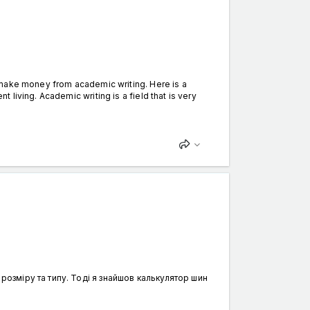
o make money from academic writing. Here is a
living. Academic writing is a field that is very
розміру та типу. Тоді я знайшов калькулятор шин