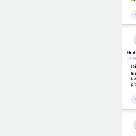
Hud
Gener
D
In
be
pr