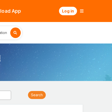
load App
Log in
tion
!