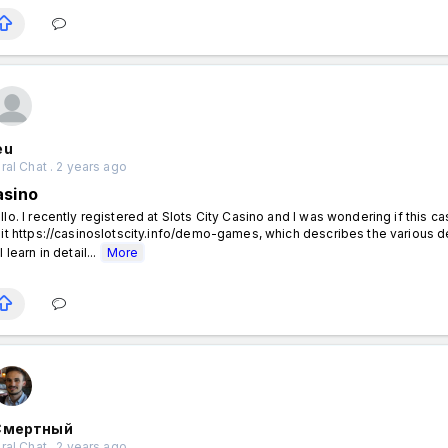
eu
al Chat . 2 years ago
asino
llo. I recently registered at Slots City Casino and I was wondering if thi
sit https://casinoslotscity.info/demo-games, which describes the various de
l learn in detail...
More
Смертный
al Chat . 2 years ago