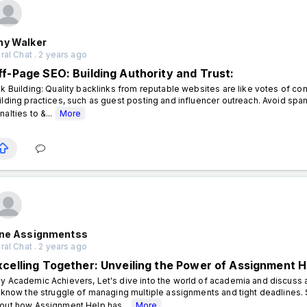
ny Walker
al Chat . 2 years ago
ff-Page SEO: Building Authority and Trust:
nk Building: Quality backlinks from reputable websites are like votes of con
ilding practices, such as guest posting and influencer outreach. Avoid spam
nalties to &...
More
ine Assignmentss
al Chat . 2 years ago
xcelling Together: Unveiling the Power of Assignment H
y Academic Achievers, Let's dive into the world of academia and discus
l know the struggle of managing multiple assignments and tight deadlines. 
out how Assignment Help has...
More