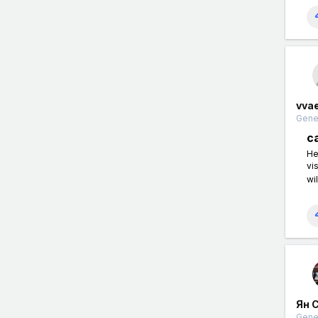
vva
Gener
c
He
vi
wil
Ян 
Gener