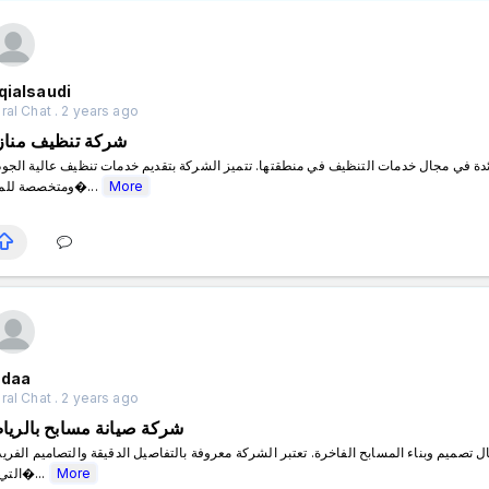
qialsaudi
al Chat . 2 years ago
شركة تنظيف مناز
ومتخصصة للمناز�...
More
bdaa
al Chat . 2 years ago
شركة صيانة مسابح بالري
التي ت�...
More