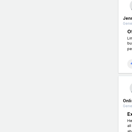
Jen
Gener
O
Li
bu
pe
Onl
Gener
E
He
al
ab